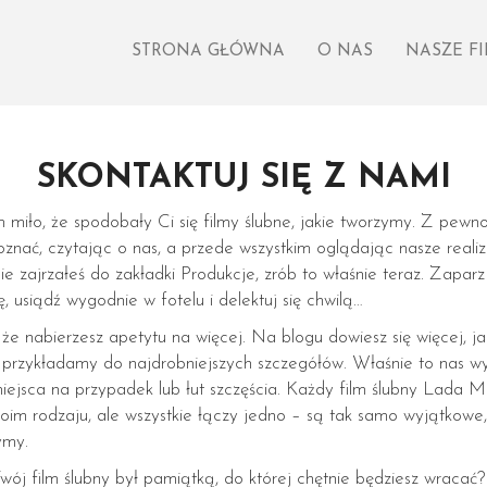
STRONA GŁÓWNA
O NAS
NASZE F
SKONTAKTUJ SIĘ Z NAMI
 miło, że spodobały Ci się filmy ślubne, jakie tworzymy. Z pewn
oznać, czytając o nas, a przede wszystkim oglądając nasze realiza
ie zajrzałeś do zakładki Produkcje, zrób to właśnie teraz. Zapar
, usiądź wygodnie w fotelu i delektuj się chwilą…
że nabierzesz apetytu na więcej. Na blogu dowiesz się więcej, j
 przykładamy do najdrobniejszych szczegółów. Właśnie to nas wy
ejsca na przypadek lub łut szczęścia. Każdy film ślubny Lada 
oim rodzaju, ale wszystkie łączy jedno – są tak samo wyjątkowe,
ymy.
wój film ślubny był pamiątką, do której chętnie będziesz wracać