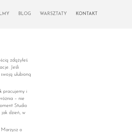
ILMY
BLOG
WARSZTATY
KONTAKT
ością zdążyłeś
cje. Jeśli
z swoją ulubioną
ak pracujemy i
różnia – nie
Moment Studio
 jak dzień, w
? Marzysz o