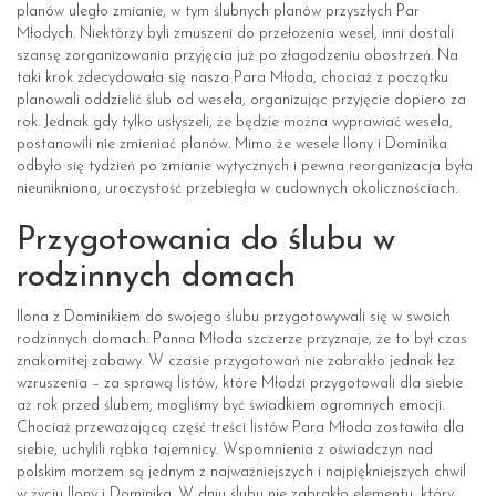
planów uległo zmianie, w tym ślubnych planów przyszłych Par
Młodych. Niektórzy byli zmuszeni do przełożenia wesel, inni dostali
szansę zorganizowania przyjęcia już po złagodzeniu obostrzeń. Na
taki krok zdecydowała się nasza Para Młoda, chociaż z początku
planowali oddzielić ślub od wesela, organizując przyjęcie dopiero za
rok. Jednak gdy tylko usłyszeli, że będzie można wyprawiać wesela,
postanowili nie zmieniać planów. Mimo że wesele Ilony i Dominika
odbyło się tydzień po zmianie wytycznych i pewna reorganizacja była
nieunikniona, uroczystość przebiegła w cudownych okolicznościach.
Przygotowania do ślubu w
rodzinnych domach
Ilona z Dominikiem do swojego ślubu przygotowywali się w swoich
rodzinnych domach. Panna Młoda szczerze przyznaje, że to był czas
znakomitej zabawy. W czasie przygotowań nie zabrakło jednak łez
wzruszenia – za sprawą listów, które Młodzi przygotowali dla siebie
aż rok przed ślubem, mogliśmy być świadkiem ogromnych emocji.
Chociaż przeważającą część treści listów Para Młoda zostawiła dla
siebie, uchylili rąbka tajemnicy. Wspomnienia z oświadczyn nad
polskim morzem są jednym z najważniejszych i najpiękniejszych chwil
w życiu Ilony i Dominika. W dniu ślubu nie zabrakło elementu, który