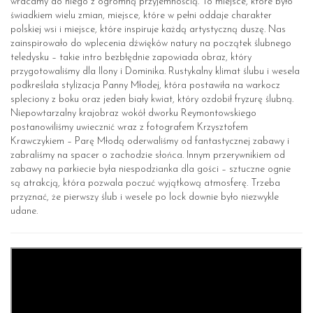
wracamy do niego z ogromną przyjemnością. To miejsce, które było
świadkiem wielu zmian, miejsce, które w pełni oddaje charakter
polskiej wsi i miejsce, które inspiruje każdą artystyczną duszę. Nas
zainspirowało do wplecenia dźwięków natury na początek ślubnego
teledysku – takie intro bezbłędnie zapowiada obraz, który
przygotowaliśmy dla Ilony i Dominika. Rustykalny klimat ślubu i wesela
podkreślała stylizacja Panny Młodej, która postawiła na warkocz
spleciony z boku oraz jeden biały kwiat, który ozdobił fryzurę ślubną.
Niepowtarzalny krajobraz wokół dworku Reymontowskiego
postanowiliśmy uwiecznić wraz z fotografem Krzysztofem
Krawczykiem – Parę Młodą oderwaliśmy od fantastycznej zabawy i
zabraliśmy na spacer o zachodzie słońca. Innym przerywnikiem od
zabawy na parkiecie była niespodzianka dla gości – sztuczne ognie
są atrakcją, która pozwala poczuć wyjątkową atmosferę. Trzeba
przyznać, że pierwszy ślub i wesele po lock downie było niezwykle
udane.